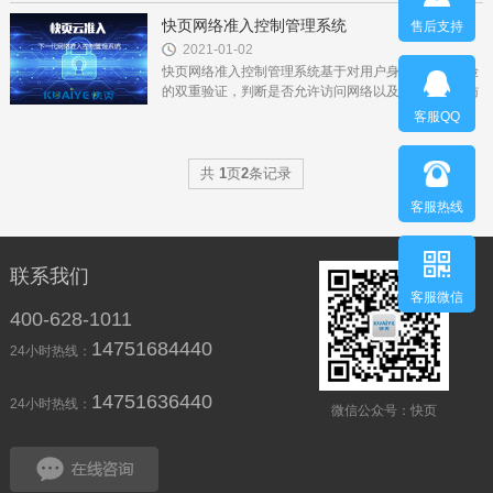
全产品研发积累，严格按照国家保密局最新保密检查装
备标准要求，推出一...
快页网络准入控制管理系统
售后支持
2021-01-02
快页网络准入控制管理系统基于对用户身份和终端风险
的双重验证，判断是否允许访问网络以及获得相应的访
问权限。系统以身份认证为基础，以准入控制为核心，
客服QQ
以行为规范为手段，...
共
1
页
2
条记录
客服热线
联系我们
客服微信
400-628-1011
14751684440
24小时热线：
14751636440
24小时热线：
微信公众号：快页